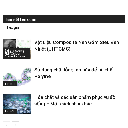
Bài viết liên quan
Tác giả
Vật Liệu Composite Nền Gốm Siêu Bền
Nhiệt (UHTCMC)
Sợi gia cường
FRP Carbon -
Aramid - Basalt
Sử dụng chất lỏng ion hóa để tái chế
Polyme
Tin tức
Hóa chất và các sản phẩm phục vụ đời
sống – Một cách nhìn khác
Tin tức