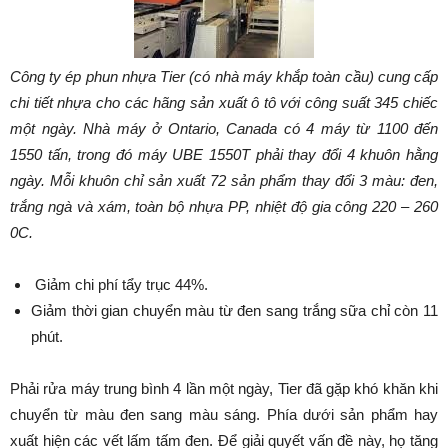
Công ty ép phun nhựa Tier (có nhà máy khắp toàn cầu) cung cấp
chi tiết nhựa cho các hãng sản xuất ô tô với công suất 345 chiếc
một ngày. Nhà máy ở Ontario, Canada có 4 máy từ 1100 đến
1550 tấn, trong đó máy UBE 1550T phải thay đổi 4 khuôn hằng
ngày. Mỗi khuôn chỉ sản xuất 72 sản phẩm thay đổi 3 màu: đen,
trắng ngà và xám, toàn bộ nhựa PP, nhiệt độ gia công 220 – 260
0C.
Giảm chi phí tẩy trục 44%.
Giảm thời gian chuyển màu từ đen sang trắng sữa chỉ còn 11
phút.
Phải rửa máy trung bình 4 lần một ngày, Tier đã gặp khó khăn khi
chuyển từ màu đen sang màu sáng. Phía dưới sản phẩm hay
xuất hiện các vết lấm tấm đen. Để giải quyết vấn đề này, họ tăng