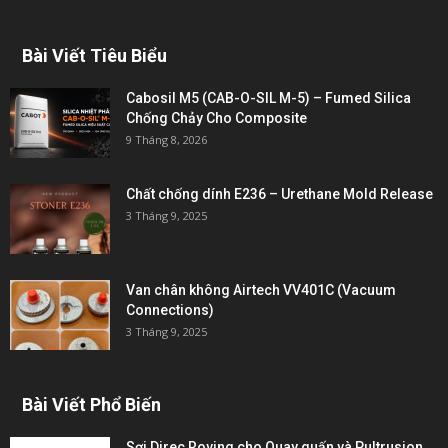
Bài Viết Tiêu Biểu
Cabosil M5 (CAB-O-SIL M-5) – Fumed Silica
Chống Chảy Cho Composite
9 Tháng 8, 2026
Chất chống dính E236 – Urethane Mold Release
3 Tháng 9, 2025
Van chân không Airtech VV401C (Vacuum
Connections)
3 Tháng 9, 2025
Bài Viết Phổ Biến
Sợi Direc Roving cho Quay quấn và Pultrusion