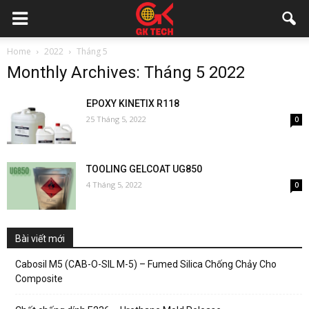
Home
2022
Tháng 5
Monthly Archives: Tháng 5 2022
EPOXY KINETIX R118
25 Tháng 5, 2022
0
TOOLING GELCOAT UG850
4 Tháng 5, 2022
0
Bài viết mới
Cabosil M5 (CAB-O-SIL M-5) – Fumed Silica Chống Chảy Cho
Composite