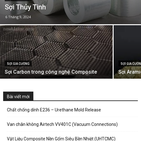
Sợi Thủy Tinh
6 Tháng 9, 2024
SỢI GIA CƯỜNG
SỢI GIA CƯỜ
Sợi Carbon trong công nghệ Composite
Sợi Arami
Bài viết mới
Chất chống dính E236 – Urethane Mold Release
Van chân không Airtech VV401C (Vacuum Connections)
Vật Liệu Composite Nền Gốm Siêu Bền Nhiệt (UHTCMC)