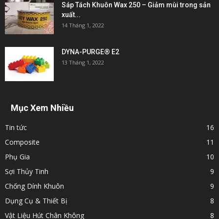
Sáp Tách Khuôn Wax 250 – Giảm mùi trong sản
xuất...
14 Tháng 1, 2022
DYNA-PURGE® E2
13 Tháng 1, 2022
Mục Xem Nhiều
Tin tức
16
Composite
11
Phụ Gia
10
Sợi Thủy Tinh
9
Chống Dính Khuôn
9
Dụng Cụ & Thiết Bị
8
Vật Liệu Hút Chân Không
8