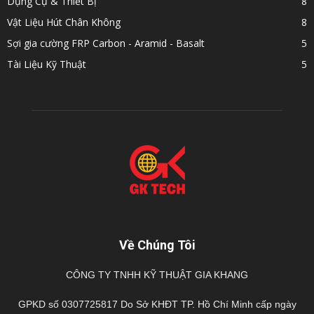
Dụng Cụ & Thiết Bị
8
Vật Liệu Hút Chân Không
8
Sợi gia cường FRP Carbon - Aramid - Basalt
5
Tài Liệu Kỹ Thuật
5
Về Chúng Tôi
CÔNG TY TNHH KỸ THUẬT GIA KHANG
GPKD số 0307725817 Do Sở KHĐT TP. Hồ Chí Minh cấp ngày