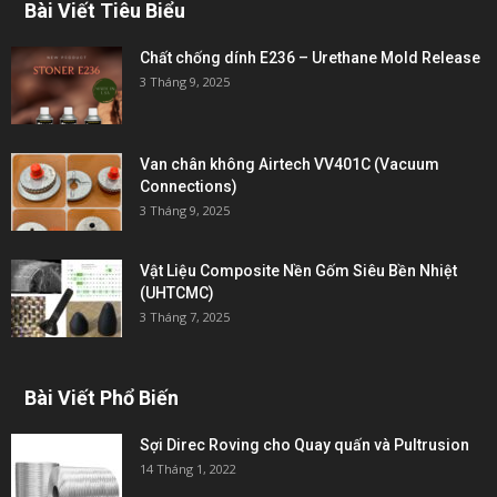
Bài Viết Tiêu Biểu
Chất chống dính E236 – Urethane Mold Release
3 Tháng 9, 2025
Van chân không Airtech VV401C (Vacuum
Connections)
3 Tháng 9, 2025
Vật Liệu Composite Nền Gốm Siêu Bền Nhiệt
(UHTCMC)
3 Tháng 7, 2025
Bài Viết Phổ Biến
Sợi Direc Roving cho Quay quấn và Pultrusion
14 Tháng 1, 2022