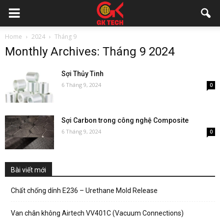
Home
2024
Tháng 9
Monthly Archives: Tháng 9 2024
Sợi Thủy Tinh
6 Tháng 9, 2024
0
Sợi Carbon trong công nghệ Composite
6 Tháng 9, 2024
0
Bài viết mới
Chất chống dính E236 – Urethane Mold Release
Van chân không Airtech VV401C (Vacuum Connections)