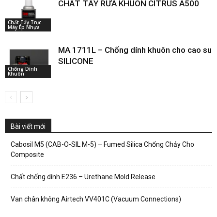
CHẤT TẨY RỬA KHUÔN CITRUS A500
Chất Tẩy Trục
Máy Ép Nhựa
MA 1711L – Chống dính khuôn cho cao su
SILICONE
Chống Dính
Khuôn
Bài viết mới
Cabosil M5 (CAB-O-SIL M-5) – Fumed Silica Chống Chảy Cho
Composite
Chất chống dính E236 – Urethane Mold Release
Van chân không Airtech VV401C (Vacuum Connections)