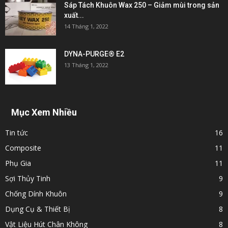
Sáp Tách Khuôn Wax 250 – Giảm mùi trong sản
xuất...
14 Tháng 1, 2022
DYNA-PURGE® E2
13 Tháng 1, 2022
Mục Xem Nhiều
Tin tức
16
Composite
11
Phụ Gia
11
Sợi Thủy Tinh
9
Chống Dính Khuôn
9
Dụng Cụ & Thiết Bị
8
Vật Liệu Hút Chân Không
8