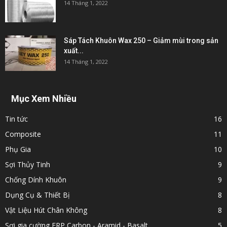
14 Tháng 1, 2022
Sáp Tách Khuôn Wax 250 – Giảm mùi trong sản
xuất...
14 Tháng 1, 2022
Mục Xem Nhiều
Tin tức
16
Composite
11
Phụ Gia
10
Sợi Thủy Tinh
9
Chống Dính Khuôn
9
Dụng Cụ & Thiết Bị
8
Vật Liệu Hút Chân Không
8
Sợi gia cường FRP Carbon - Aramid - Basalt
5