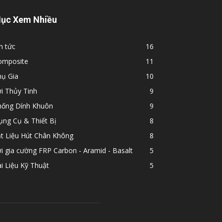
ục Xem Nhiều
n tức
16
omposite
11
hụ Gia
10
i Thủy Tinh
9
hống Dính Khuôn
9
ụng Cụ & Thiết Bị
8
ật Liệu Hút Chân Không
8
i gia cường FRP Carbon - Aramid - Basalt
5
i Liệu Kỹ Thuật
5