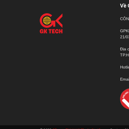
Về 
CÔN
GPKD
21/0
Địa 
TP.
Hotl
Emai