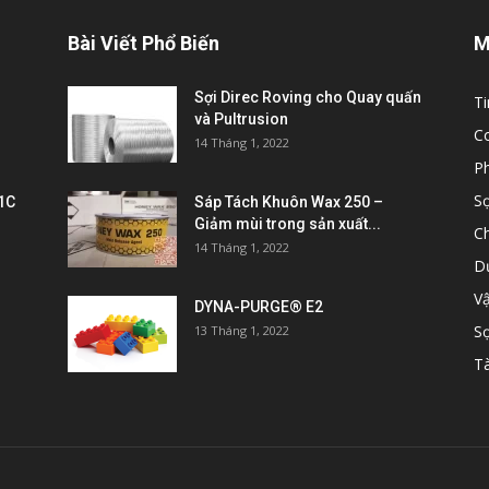
Bài Viết Phổ Biến
M
Sợi Direc Roving cho Quay quấn
Ti
và Pultrusion
C
14 Tháng 1, 2022
P
Sợ
1C
Sáp Tách Khuôn Wax 250 –
Giảm mùi trong sản xuất...
C
14 Tháng 1, 2022
D
V
DYNA-PURGE® E2
Sợ
13 Tháng 1, 2022
Tà