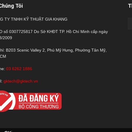
Chúng Tôi
T
G TY TNHH KỸ THUẬT GIA KHANG
 số 0307725817 Do Sở KHĐT TP. Hồ Chí Minh cấp ngày
3/2009
chỉ: B203 Scenic Valley 2, Phú Mỹ Hưng, Phường Tân Mỹ,
HCM
ine:
03 6262 1886
l:
gktech@gktech.vn