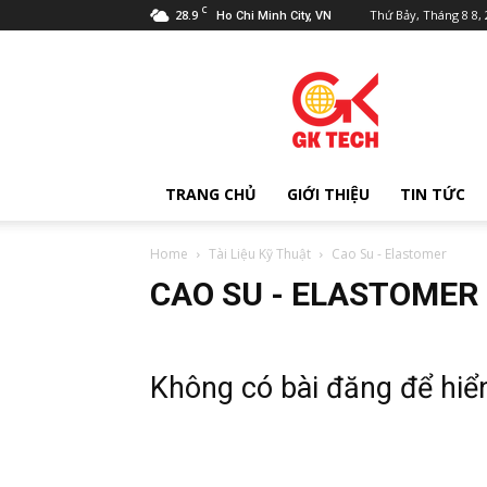
C
28.9
Thứ Bảy, Tháng 8 8,
Ho Chi Minh City, VN
Công
Ty
TNHH
Kỹ
Thuật
Gia
TRANG CHỦ
GIỚI THIỆU
TIN TỨC
Khang
Home
Tài Liệu Kỹ Thuật
Cao Su - Elastomer
CAO SU - ELASTOMER
Không có bài đăng để hiển