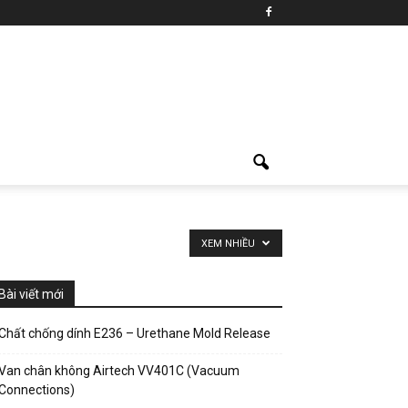
XEM NHIỀU
Bài viết mới
Chất chống dính E236 – Urethane Mold Release
Van chân không Airtech VV401C (Vacuum
Connections)