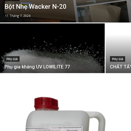
Bột Nhẹ Wacker N-20
11 Tháng 7, 2024
PHỤ GIA
PHỤ GIA
Phụ gia kháng UV LOWILITE 77
CHẤT TẨ