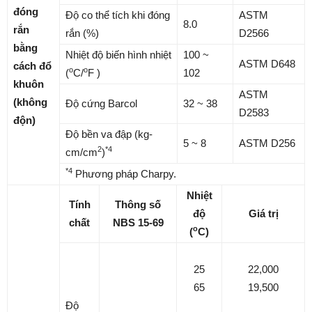
đóng
Độ co thể tích khi đóng
ASTM
8.0
rắn
rắn (%)
D2566
bằng
Nhiệt độ biến hình nhiệt
100 ~
ASTM D648
cách đổ
o
o
(
C/
F )
102
khuôn
ASTM
(không
Độ cứng Barcol
32 ~ 38
D2583
độn)
Độ bền va đập (kg-
5 ~ 8
ASTM D256
2
*4
cm/cm
)
*4
Phương pháp Charpy.
Nhiệt
Tính
Thông số
độ
Giá trị
chất
NBS 15-69
o
(
C)
25
22,000
65
19,500
Độ