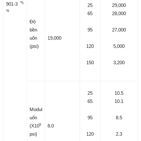
*5,
901-3
25
29,000
*6
65
28,000
Độ
bền
95
27,000
uốn
19,000
(psi)
120
5,000
150
3,200
25
10.5
65
10.1
Modul
uốn
95
8.5
5
(X10
8.0
psi)
120
2.3