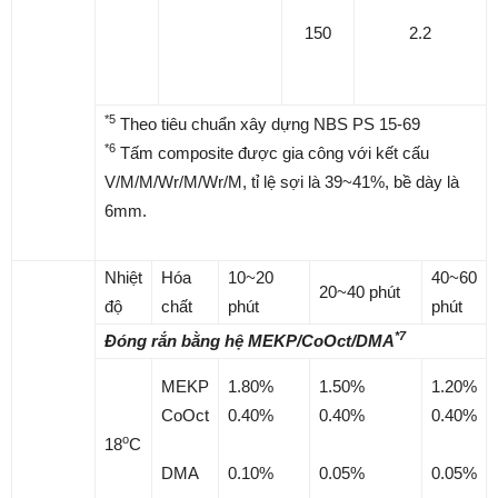
150
2.2
*5
Theo tiêu chuẩn xây dựng NBS PS 15-69
*6
Tấm composite được gia công với kết cấu
V/M/M/Wr/M/Wr/M, tỉ lệ sợi là 39~41%, bề dày là
6mm.
Nhiệt
Hóa
10~20
40~60
20~40 phút
độ
chất
phút
phút
*7
Đóng rắn bằng hệ MEKP/CoOct/DMA
MEKP
1.80%
1.50%
1.20%
CoOct
0.40%
0.40%
0.40%
o
18
C
DMA
0.10%
0.05%
0.05%