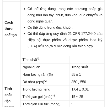
Có thể ứng dụng trong các phương pháp gia
công như lăn tay, phun, đùn kéo, đúc chuyển và
công nghệ quấn.
Cách
Có thể dùng trong đúc khuôn.
thức
Có thể đáp ứng quy định 21 CFR 177.2440 của
chế tạo
Hiệp hội thực phẩm và dược phẩm Hoa Kỳ
(FDA) nếu nhựa được đóng rắn thích hợp
*1
Tính chất
Ngoại quan
Trong suốt.
Hàm lượng rắn (%)
55 ± 1
*2
Độ nhớt (cps)
350 ¸ 550
Tính
Trọng lượng riêng
1.04 ± 0.01
chất
*3
Thời gian gel (phút)
15 ~ 25
đặc
Thời gian lưu trữ (tháng)
9