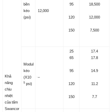
bền
95
18,500
kéo
12,000
(psi)
120
12,000
150
7,500
25
17.4
65
17.8
Modul
kéo
95
14.9
Khả
(X10
–
năng
5
psi)
120
11.2
chịu
nhiệt
150
7.7
của tấm
Swancor