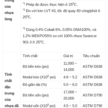
trưng
*1
0
Phép đo được thực hiện ở 25
C.
của
*2
Đo với kim LVT #3, tốc độ quay 60 vòng/phút ở
nhựa
0
25
C.
lỏng
*3
Dùng 0.4% Cobalt 6%, 0.05% DMA100%, và
1.2% MEKPO55% so với 100% nhựa Swancor
o
901-3 ở 25
C.
Tính chất
Giá trị
Tiêu chuẩn
11,000 ~
Độ bền kéo (psi)
ASTM D638
14,000
Tính
5
Modul kéo (X10
psi)
4.8 ~ 5.2
ASTM D638
chất
Độ giãn dài (%)
5.0 ~ 6.0
ASTM D638
đặc
17,000 ~
trưng
Độ bền uốn (psi)
ASTM D790
20,000
của
5
nhựa đã
Modul uốn (X10
psi)
4.5 ~ 5.0
ASTM D790