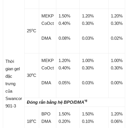
MEKP
1.50%
1.20%
1.20%
CoOct
0.40%
0.30%
0.30%
o
25
C
DMA
0.08%
0.03%
0.02%
MEKP
1.20%
1.00%
1.00%
Thời
CoOct
0.40%
0.30%
0.30%
gian gel
o
30
C
đặc
DMA
0.05%
0.03%
0.00%
trưng
của
Swancor
*8
Đóng rắn bằng hệ BPO/DMA
901-3
BPO
1.50%
1.50%
1.20%
o
18
C
DMA
0.20%
0.10%
0.06%