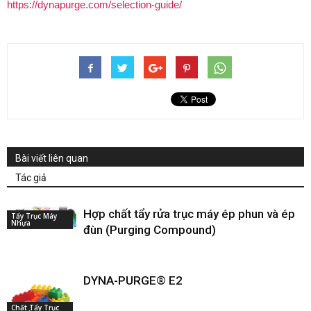
https://dynapurge.com/selection-guide/
Bài viết liên quan
Tác giả
Hợp chất tẩy rửa trục máy ép phun và ép
Tẩy Trục Máy
Nhựa
đùn (Purging Compound)
DYNA-PURGE® E2
Chất Tẩy Trục