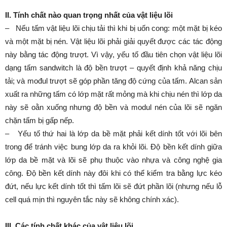
II. Tính chất nào quan trọng nhất của vật liệu lõi
– Nếu tấm vật liệu lõi chịu tải thì khi bị uốn cong: một mặt bị kéo
và một mặt bị nén. Vật liệu lõi phải giải quyết được các tác động
này bằng tác động trượt. Vì vậy, yếu tố đầu tiên chọn vật liệu lõi
dạng tấm sandwitch là độ bền trượt – quyết định khả năng chịu
tải; và mođul trượt sẽ góp phần tăng độ cứng của tấm. Alcan sản
xuất ra những tấm có lớp mặt rất mỏng mà khi chịu nén thì lớp da
này sẽ oằn xuống nhưng độ bền và modul nén của lõi sẽ ngăn
chặn tấm bị gấp nếp.
– Yếu tố thứ hai là lớp da bề mặt phải kết dính tốt với lõi bên
trong để tránh việc bung lớp da ra khỏi lõi. Độ bền kết dính giữa
lớp da bề mặt và lõi sẽ phụ thuộc vào nhựa và công nghệ gia
công. Độ bền kết dính này đôi khi có thể kiểm tra bằng lực kéo
đứt, nếu lực kết dính tốt thì tấm lõi sẽ đứt phần lõi (nhưng nếu lỗ
cell quá mịn thì nguyên tắc này sẽ không chính xác).
III. Các tính chất khác của vật liệu lõi