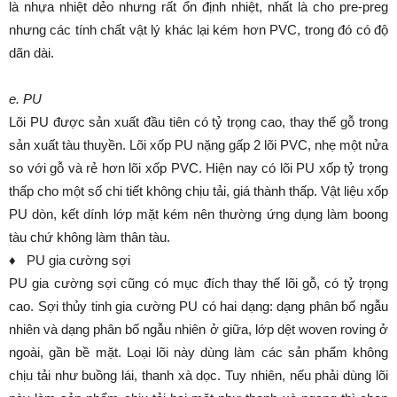
là nhựa nhiệt dẻo nhưng rất ổn định nhiệt, nhất là cho pre-preg
nhưng các tính chất vật lý khác lại kém hơn PVC, trong đó có độ
dãn dài.
e. PU
Lõi PU được sản xuất đầu tiên có tỷ trọng cao, thay thế gỗ trong
sản xuất tàu thuyền. Lõi xốp PU nặng gấp 2 lõi PVC, nhẹ một nửa
so với gỗ và rẻ hơn lõi xốp PVC. Hiện nay có lõi PU xốp tỷ trọng
thấp cho một số chi tiết không chịu tải, giá thành thấp. Vật liệu xốp
PU dòn, kết dính lớp mặt kém nên thường ứng dụng làm boong
tàu chứ không làm thân tàu.
♦ PU gia cường sợi
PU gia cường sợi cũng có mục đích thay thế lõi gỗ, có tỷ trọng
cao. Sợi thủy tinh gia cường PU có hai dạng: dạng phân bố ngẫu
nhiên và dạng phân bố ngẫu nhiên ở giữa, lớp dệt woven roving ở
ngoài, gần bề mặt. Loại lõi này dùng làm các sản phẩm không
chịu tải như buồng lái, thanh xà dọc. Tuy nhiên, nếu phải dùng lõi