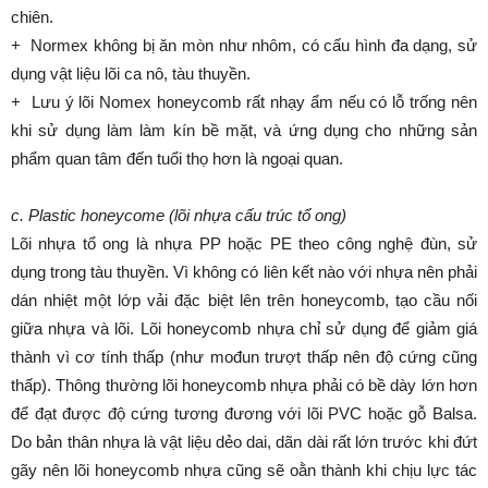
chiên.
+ Normex không bị ăn mòn như nhôm, có cấu hình đa dạng, sử
dụng vật liệu lõi ca nô, tàu thuyền.
+ Lưu ý lõi Nomex honeycomb rất nhạy ẩm nếu có lỗ trống nên
khi sử dụng làm làm kín bề mặt, và ứng dụng cho những sản
phẩm quan tâm đến tuổi thọ hơn là ngoại quan.
c. Plastic honeycome (lõi nhựa cấu trúc tổ ong)
Lõi nhựa tổ ong là nhựa PP hoặc PE theo công nghệ đùn, sử
dụng trong tàu thuyền. Vì không có liên kết nào với nhựa nên phải
dán nhiệt một lớp vải đặc biệt lên trên honeycomb, tạo cầu nối
giữa nhựa và lõi. Lõi honeycomb nhựa chỉ sử dụng để giảm giá
thành vì cơ tính thấp (như mođun trượt thấp nên độ cứng cũng
thấp). Thông thường lõi honeycomb nhựa phải có bề dày lớn hơn
để đạt được độ cứng tương đương với lõi PVC hoặc gỗ Balsa.
Do bản thân nhựa là vật liệu dẻo dai, dãn dài rất lớn trước khi đứt
gãy nên lõi honeycomb nhựa cũng sẽ oằn thành khi chịu lực tác