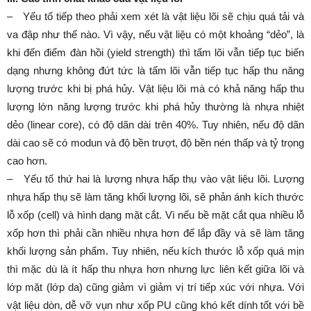
– Yếu tố tiếp theo phải xem xét là vật liệu lõi sẽ chịu quá tải và
va đập như thế nào. Vì vậy, nếu vật liệu có một khoảng “dẻo”, là
khi đến điểm đàn hồi (yield strength) thì tấm lõi vẫn tiếp tục biến
dạng nhưng không đứt tức là tấm lõi vẫn tiếp tục hấp thu năng
lượng trước khi bị phá hủy. Vật liệu lõi mà có khả năng hấp thu
lượng lớn năng lượng trước khi phá hủy thường là nhựa nhiệt
dẻo (linear core), có độ dãn dài trên 40%. Tuy nhiên, nếu độ dãn
dài cao sẽ có modun và độ bền trượt, độ bền nén thấp và tỷ trọng
cao hơn.
– Yếu tố thứ hai là lượng nhựa hấp thụ vào vật liệu lõi. Lượng
nhựa hấp thụ sẽ làm tăng khối lượng lõi, sẽ phản ánh kích thước
lỗ xốp (cell) và hình dạng mặt cắt. Vì nếu bề mặt cắt qua nhiều lỗ
xốp hơn thì phải cần nhiều nhựa hơn để lắp đầy và sẽ làm tăng
khối lượng sản phẩm. Tuy nhiên, nếu kích thước lỗ xốp quá mịn
thì mặc dù là ít hấp thu nhựa hơn nhưng lực liên kết giữa lõi và
lớp mặt (lớp da) cũng giảm vì giảm vị trí tiếp xúc với nhựa. Với
vật liệu dòn, dễ vỡ vụn như xốp PU cũng khó kết dính tốt với bề