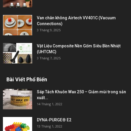
Van chân không Airtech VV401C (Vacuum
Connections)
3 Tháng 9, 2025
Vật Liệu Composite Nền Gốm Siêu Bền Nhiệt
(UHTCMC)
3 Tháng 7, 2025
Bài Viết Phổ Biến
Sáp Tách Khuôn Wax 250 – Giảm mùi trong sản
xuất...
14 Tháng 1, 2022
DYNA-PURGE® E2
13 Tháng 1, 2022