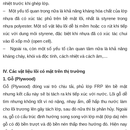
nhiệt trước khi ghép lớp.
– Một yếu tố quan trọng nữa là khả năng kháng hóa chất của lớp
nhựa đã có xúc tác phủ trên bề mặt lõi, nhất là styrene trong
nhựa polyester. Một số vật liệu lõi dễ bị mềm hoặc co rút khi tiếp
xúc với dung môi styrene, đặc biệt khi nhựa đã có xúc tác chui
vào lỗ xốp mở (open cell).
– Ngoài ra, còn một số yếu tố cần quan tâm nữa là khả năng
kháng cháy, khói và độc tính, cách nhiệt và cách âm,…
IV. Các vật liệu lõi có mặt trên thị trường
1. Gỗ (Plywood)
Gỗ (Plywood) đóng vai trò chịu tải, phủ lớp FRP lên bề mặt
nhưng kết cấu này sẽ bị tách ra khi tiếp xúc với nước. Lõi gỗ dễ
tìm nhưng không tốt vì nó nặng, nhạy ẩm, dễ hấp thu nước làm
cho lõi trương lên gây tách lớp, sau đó nữa thì bị phân hủy. Ngoài
ra, gỗ có cấu trúc định hướng song song với lớp mặt (lớp da) nên
gỗ có độ bền trượt và độ bền nén thấp theo hướng đó. Hiện nay