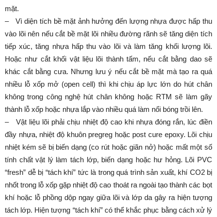
mặt.
– Vì diện tích bề mặt ảnh hưởng đến lượng nhựa được hấp thu
vào lõi nên nếu cắt bề mặt lõi nhiều đường rãnh sẽ tăng diện tích
tiếp xúc, tăng nhựa hấp thu vào lõi và làm tăng khối lượng lõi.
Hoặc như cắt khối vật liệu lõi thành tấm, nếu cắt bằng dao sẽ
khác cắt bằng cưa. Nhưng lưu ý nếu cắt bề mặt mà tạo ra quá
nhiều lỗ xốp mở (open cell) thì khi chịu áp lực lớn do hút chân
không trong công nghệ hút chân không hoặc RTM sẽ làm gãy
thành lỗ xốp hoặc nhựa lắp vào nhiều quá làm nổi bóng trồi lên.
– Vật liệu lõi phải chịu nhiệt độ cao khi nhựa đóng rắn, lúc điền
đầy nhựa, nhiệt độ khuôn pregreg hoặc post cure epoxy. Lõi chịu
nhiệt kém sẽ bị biến dạng (co rút hoặc giãn nở) hoặc mất một số
tính chất vật lý làm tách lớp, biến dạng hoặc hư hỏng. Lõi PVC
“fresh” dễ bị “tách khí” tức là trong quá trình sản xuất, khí CO2 bị
nhốt trong lỗ xốp gặp nhiệt độ cao thoát ra ngoài tạo thành các bọt
khí hoặc lỗ phồng dộp ngay giữa lõi và lớp da gây ra hiện tượng
tách lớp. Hiện tượng “tách khí” có thể khắc phục bằng cách xử lý