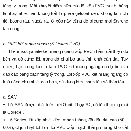
tăng tỷ trọng. Một khuyết điểm nữa của lõi xốp PVC mạch thẳng
là nhạy nhiệt nên không kết hợp với gelcoat đen, không làm chi
tiết boong tàu. Ngoài ra, lõi xốp này cũng dễ bị dung mọi Styrene
tấn công.
b. PVC kết mạng ngang (X-Linked PVC)
+ Thêm isocyanate kết mạng ngang xốp PVC nhằm cải thiện độ
bền và độ cứng lõi, trong đó phải bỏ qua tính chất dãn dài. Tuy
nhiên, bạn cũng tạo ra tấm PVC kết mạng ngang có độ bền va
đập cao bằng cách tăng tỷ trọng. Lõi xốp PVC kết mạng ngang có
khả năng chịu nhiệt cao hơn, sử dụng làm thành tàu và thân tàu.
c. SAN
+ Lõi SAN được phát triển bởi Gurit, Thụy Sỹ, có tên thương mại
là Corecell.
♦ A-Series: lõi xốp nhiệt dẻo, mạch thẳng, độ dãn dài cao (50 –
60%), chịu nhiệt tốt hơn lõi PVC xốp mạch thẳng nhưng khó cắt