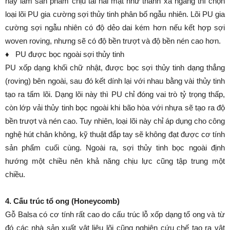
này làm sản phẩm chịu tải hai mặt như thanh xà ngang thì chọn
loại lõi PU gia cường sợi thủy tinh phân bố ngẫu nhiên. Lõi PU gia
cường sợi ngẫu nhiên có độ dẻo dai kém hơn nếu kết hợp sợi
woven roving, nhưng sẽ có độ bền trượt và độ bền nén cao hơn.
♦ PU được bọc ngoài sợi thủy tinh
PU xốp dạng khối chữ nhật, được bọc sợi thủy tinh dạng thẳng
(roving) bên ngoài, sau đó kết dính lại với nhau bằng vài thủy tinh
tạo ra tấm lõi. Dạng lõi này thì PU chỉ đóng vai trò tỷ trọng thấp,
còn lớp vải thủy tinh bọc ngoài khi bão hòa với nhựa sẽ tạo ra độ
bền trượt và nén cao. Tuy nhiên, loại lõi này chỉ áp dụng cho công
nghệ hút chân không, kỹ thuật đắp tay sẽ không đạt được cơ tính
sản phẩm cuối cùng. Ngoài ra, sợi thủy tinh bọc ngoài định
hướng một chiều nên khả năng chịu lực cũng tập trung một
chiều.
4. Cấu trúc tổ ong (Honeycomb)
Gỗ Balsa có cơ tính rất cao do cấu trúc lỗ xốp dạng tổ ong và từ
đó các nhà sản xuất vật liệu lõi cũng nghiên cứu chế tạo ra vật