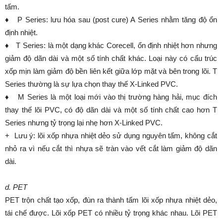
tấm.
♦ P Series: lưu hóa sau (post cure) A Series nhằm tăng độ ổn
định nhiệt.
♦ T Series: là một dạng khác Corecell, ổn định nhiệt hơn nhưng
giảm độ dãn dài và một số tính chất khác. Loại này có cấu trúc
xốp mịn làm giảm độ bền liên kết giữa lớp mặt và bên trong lõi. T
Series thường là sự lựa chọn thay thế X-Linked PVC.
♦ M Series là một loại mới vào thị trường hàng hải, mục đích
thay thế lõi PVC, có độ dãn dài và một số tính chất cao hơn T
Series nhưng tỷ trọng lại nhẹ hơn X-Linked PVC.
+ Lưu ý: lõi xốp nhựa nhiệt dẻo sử dụng nguyên tấm, không cắt
nhỏ ra vì nếu cắt thì nhựa sẽ tràn vào vết cắt làm giảm độ dãn
dài.
d. PET
PET trộn chất tạo xốp, đùn ra thành tấm lõi xốp nhựa nhiệt dẻo,
tái chế được. Lõi xốp PET có nhiều tỷ trọng khác nhau. Lõi PET