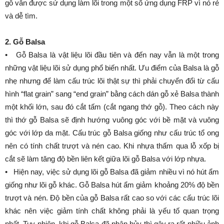
gỗ vẫn được sử dụng làm lõi trong một số ứng dụng FRP vì nó rẻ
và dễ tìm.
2. Gỗ Balsa
• Gỗ Balsa là vật liệu lõi đầu tiên và đến nay vẫn là một trong
những vật liệu lõi sử dụng phổ biến nhất. Ưu điểm của Balsa là gỗ
nhẹ nhưng để làm cấu trúc lõi thật sự thì phải chuyển đổi từ cấu
hình “flat grain” sang “end grain” bằng cách dán gỗ xẻ Balsa thành
một khối lớn, sau đó cắt tấm (cắt ngang thớ gỗ). Theo cách này
thì thớ gỗ Balsa sẽ định hướng vuông góc với bề mặt và vuông
góc với lớp da mặt. Cấu trúc gỗ Balsa giống như cấu trúc tổ ong
nên có tính chất trượt và nén cao. Khi nhựa thấm qua lỗ xốp bị
cắt sẽ làm tăng độ bền liên kết giữa lõi gỗ Balsa với lớp nhựa.
• Hiện nay, việc sử dụng lõi gỗ Balsa đã giảm nhiều vì nó hút ẩm
giống như lõi gỗ khác. Gỗ Balsa hút ẩm giảm khoảng 20% độ bền
trượt và nén. Độ bền của gỗ Balsa rất cao so với các cấu trúc lõi
khác nên việc giảm tính chất không phải là yếu tố quan trọng
nhất. Tuy nhiên, khi gỗ Balsa đã phân hủy thì gây ra rất nhiều ảnh