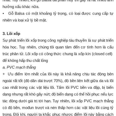
hưởng xấu khác nữa.
• Gỗ Balsa có một khoảng tỷ trọng, có loại được cung cấp tự
nhiên và loại xử lý bề mặt.
3. Lõi xốp
Sự phát triển lõi xốp trong công nghiệp tàu thuyền là sự phát triển
hóa học. Tuy nhiên, chúng tôi quan tâm đến cơ tính hơn là cấu
trúc phân tử. Lõi xốp có công thức chung là xốp kín (closed cell)
để không hấp thu chất lỏng
a. PVC mạch thẳng
+ Ưu điểm lớn nhất của lõi này là khả năng chịu tác động bên
ngoài rất tốt (độ dãn dài trượt 70%), độ bền liên kết giữa da và lõi
cao nhất trong các vật liệu lõi. Tấm lõi PVC bền va đập, bị biến
dạng nhưng rất khó gãy nứt; độ biến dạng có thể hồi phục nếu lực
tác động dưới giá trị tới hạn. Tuy nhiên, lõi xốp PVC mạch thẳng
có độ bền, mođun trượt và nén thấp hơn các vật liệu lõi cùng tỷ
trọng. Đôi khi, người ta khắc phục nhược điểm lõi này bằng cách